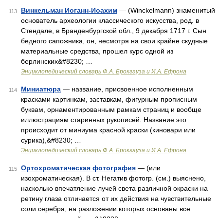
Винкельман Иоганн-Иоахим
— (Winckelmann) знаменитый
113
основатель археологии классического искусства, род. в
Стендале, в Бранденбургской обл., 9 декабря 1717 г. Сын
бедного сапожника, он, несмотря на свои крайне скудные
материальные средства, прошел курс одной из
берлинских&#8230; …
Энциклопедический словарь Ф.А. Брокгауза и И.А. Ефрона
Миниатюра
— название, присвоенное исполненным
114
красками картинкам, заставкам, фигурным прописным
буквам, орнаментированным рамкам страниц и вообще
иллюстрациям старинных рукописей. Название это
происходит от миниума красной краски (киновари или
сурика),&#8230; …
Энциклопедический словарь Ф.А. Брокгауза и И.А. Ефрона
Ортохроматическая фотография
— (или
115
изохроматическая). В ст. Негатив фотогр. (см.) выяснено,
насколько впечатление лучей света различной окраски на
ретину глаза отличается от их действия на чувствительные
соли серебра, на разложении которых основаны все