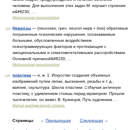
человека. Для выполнения этих задач М. изучает строение
и&#8230; …
Медицинская энциклопедия
Невро́зы
— (neuroses; греч. neuron нерв + ōsis) обратимые
119
пограничные психические нарушения, осознаваемые
больными, обусловленные воздействием
психотравмирующих факторов и протекающие с
эмоциональными и соматовегетативными расстройствами.
Основной причиной&#8230; …
Медицинская энциклопедия
пла́стика
— и, ж. 1. Искусство создания объемных
120
изображений путем лепки, высекания, резьбы и т. д.;
ваяние, скульптура. Школа пластики. □ Изучая античную
пластику, с удивлением стоишь перед мрамором. Прошли
тысячелетия, он живет. В. Кузнецов, Путь художника …
Малый академический словарь
Страницы
←
Предыдущая
Следующая
→