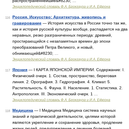
распространеннейшие&#8230; …
Энциклопедический словарь Ф.А. Брокгауза и И.А. Ефрона
Россия. Искусство: Архитектура, живопись и
116
гравирование
— История искусства в России точно так же,
как и история русской культуры вообще, распадается на два
неравных, резко разграниченных периода: древний,
простирающийся с незапамятных времен до эпохи
преобразований Петра Великого, и новый,
обнимающий&#8230; …
Энциклопедический словарь Ф.А. Брокгауза и И.А. Ефрона
Япония
— I КАРТА ЯПОНСКОЙ ИМПЕРИИ. Содержание: I.
117
Физический очерк. 1. Состав, пространство, береговая
линия. 2. Орография. 3. Гидрография. 4. Климат. 5.
Растительность. 6. Фауна. II. Население. 1. Статистика. 2.
Антропология. III. Экономический очерк. 1 …
Энциклопедический словарь Ф.А. Брокгауза и И.А. Ефрона
Медицина
— I Медицина Медицина система научных
118
знаний и практической деятельности, целями которой
являются укрепление и сохранение здоровья, продление
жизни людей, предупреждение и лечение болезней