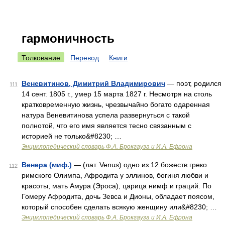
гармоничность
Толкование
Перевод
Книги
Веневитинов, Димитрий Владимирович
— поэт, родился
111
14 сент. 1805 г., умер 15 марта 1827 г. Несмотря на столь
кратковременную жизнь, чрезвычайно богато одаренная
натура Веневитинова успела развернуться с такой
полнотой, что его имя является тесно связанным с
историей не только&#8230; …
Энциклопедический словарь Ф.А. Брокгауза и И.А. Ефрона
Венера (миф.)
— (лат. Venus) одно из 12 божеств греко
112
римского Олимпа, Афродита у эллинов, богиня любви и
красоты, мать Амура (Эроса), царица нимф и граций. По
Гомеру Афродита, дочь Зевса и Дионы, обладает поясом,
который способен сделать всякую женщину или&#8230; …
Энциклопедический словарь Ф.А. Брокгауза и И.А. Ефрона